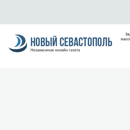
За
масс