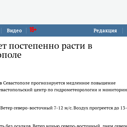
16+
Видео
Редакция
ет постепенно расти в
ополе
 в Севастополе прогнозируется медленное повышение
евастопольский центр по гидрометеорологии и мониторин
Ветер северо-восточный 7-12 м/с. Воздух прогреется до 13
ть без осадков. Ветер ночью северо-восточный, днем север