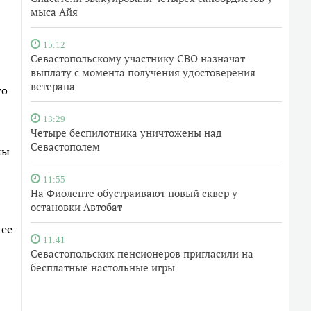
мыса Айя
15:12
Севастопольскому участнику СВО назначат
выплату с момента получения удостоверения
ветерана
го
13:29
Четыре беспилотника уничтожены над
Севастополем
мы
11:55
На Фиоленте обустраивают новый сквер у
остановки Автобат
лее
11:41
Севастопольских пенсионеров пригласили на
бесплатные настольные игры