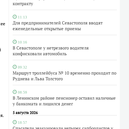
контракту
11:13
Для предпринимателей Севастополя вводят
лее
еженедельные открытые приемы
10:16
В Севастополе у нетрезвого водителя
й
конфисковали автомобиль
09:32
Маршрут троллейбуса № 10 временно проходит по
Руднева и Льва Толстого
08:59
В Ленинском районе пенсионер оставил наличные
у банкомата и лишился денег
5 августа 2026
я.
18:57
Спасатели эвакуировали четырех сапбордистов у