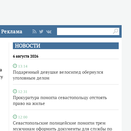
Реклама
НОВОСТИ
6 августа 2026
13:14
а
Подаренный девушке велосипед обернулся
чу
уголовным делом
12:31
Прокуратура помогла севастопольцу отстоять
право на жилье
12:00
Севастопольские полицейские помогли трем
мужчинам оформить документы для службы по