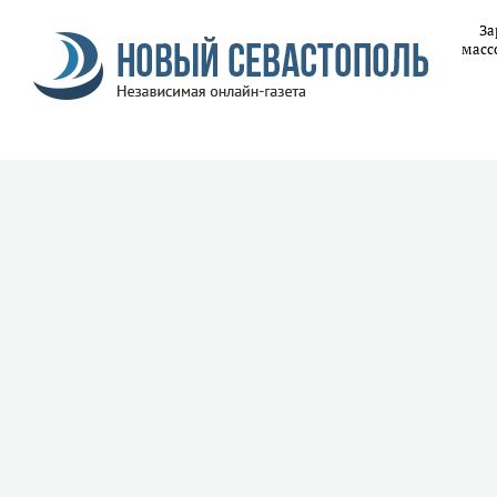
За
масс