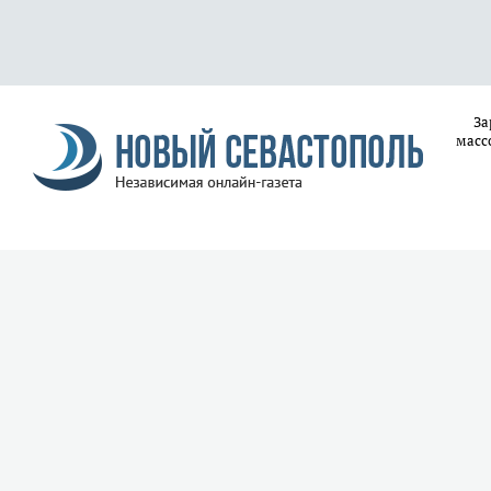
За
масс