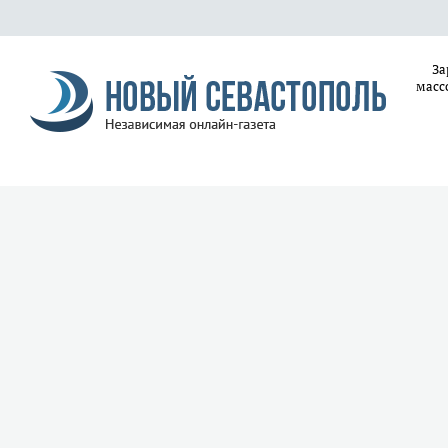
За
масс