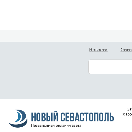
Новости
Стат
За
масс