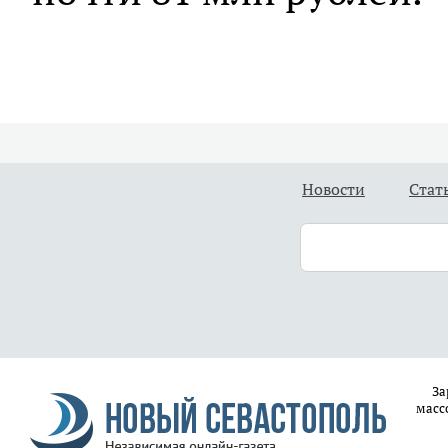
Новости
Стат
За
масс