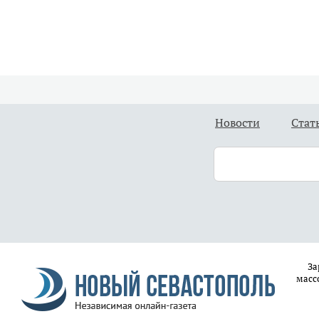
Новости
Стат
За
масс