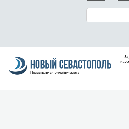
За
масс