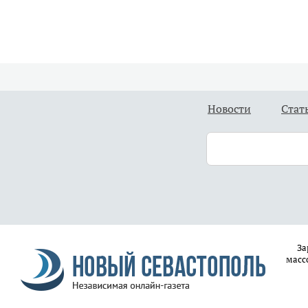
Новости
Стат
За
масс