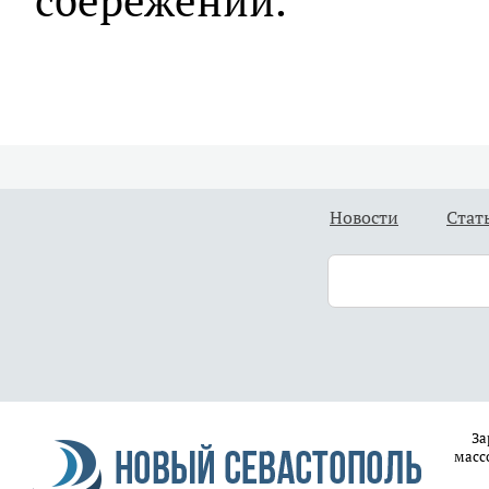
сбережений.
Новости
Стат
За
масс