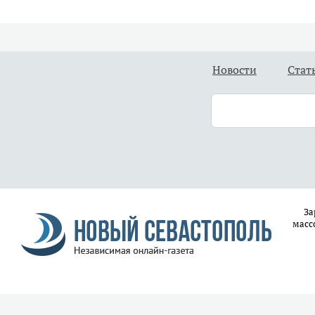
Новости
Стат
За
масс