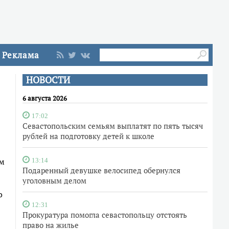
Реклама
НОВОСТИ
6 августа 2026
17:02
Севастопольским семьям выплатят по пять тысяч
рублей на подготовку детей к школе
ом
13:14
Подаренный девушке велосипед обернулся
уголовным делом
о
12:31
Прокуратура помогла севастопольцу отстоять
право на жилье