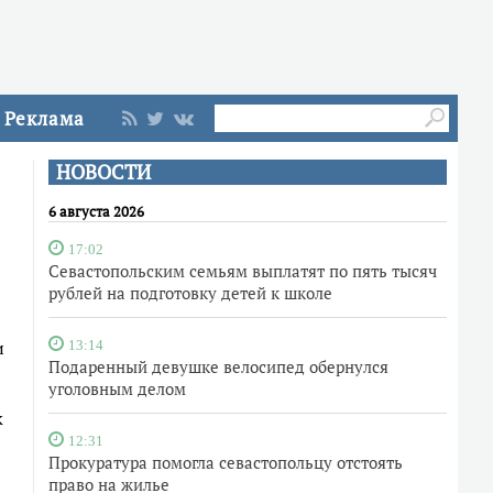
Реклама
НОВОСТИ
6 августа 2026
17:02
Севастопольским семьям выплатят по пять тысяч
рублей на подготовку детей к школе
и
13:14
Подаренный девушке велосипед обернулся
уголовным делом
к
12:31
Прокуратура помогла севастопольцу отстоять
право на жилье