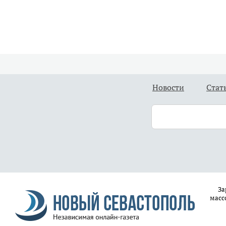
Новости
Стат
За
масс