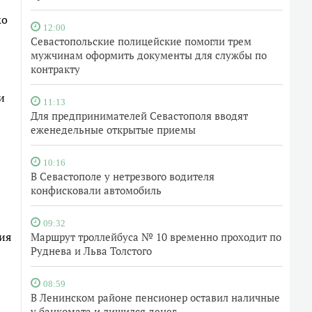
ко
12:00
Севастопольские полицейские помогли трем
мужчинам оформить документы для службы по
контракту
и
11:13
Для предпринимателей Севастополя вводят
еженедельные открытые приемы
10:16
В Севастополе у нетрезвого водителя
конфисковали автомобиль
09:32
ия
Маршрут троллейбуса № 10 временно проходит по
Руднева и Льва Толстого
08:59
В Ленинском районе пенсионер оставил наличные
у банкомата и лишился денег