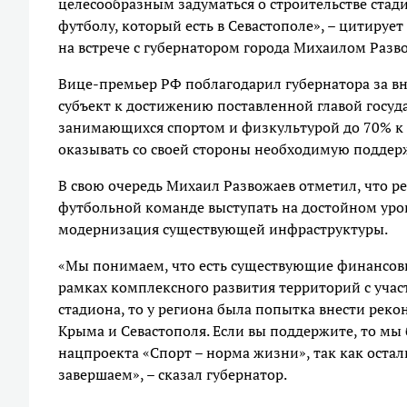
целесообразным задуматься о строительстве стади
футболу, который есть в Севастополе», – цитируе
на встрече с губернатором города Михаилом Разв
Вице-премьер РФ поблагодарил губернатора за в
субъект к достижению поставленной главой госуд
занимающихся спортом и физкультурой до 70% к 2
оказывать со своей стороны необходимую поддер
В свою очередь Михаил Развожаев отметил, что р
футбольной команде выступать на достойном уровн
модернизация существующей инфраструктуры.
«Мы понимаем, что есть существующие финансовы
рамках комплексного развития территорий с учас
стадиона, то у региона была попытка внести рек
Крыма и Севастополя. Если вы поддержите, то мы
нацпроекта «Спорт – норма жизни», так как оста
завершаем», – сказал губернатор.