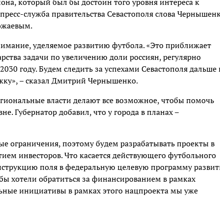
она, который был бы достоин того уровня интереса к
т пресс-служба правительства Севастополя слова Чернышен
ожаевым.
нимание, уделяемое развитию футбола. «Это приближает
арства задачи по увеличению доли россиян, регулярно
030 году. Будем следить за успехами Севастополя дальше 
жку», – сказал Дмитрий Чернышенко.
егиональные власти делают все возможное, чтобы помочь
е. Губернатор добавил, что у города в планах –
е ограничения, поэтому будем разрабатывать проекты в
тием инвесторов. Что касается действующего футбольного
онструкцию поля в федеральную целевую программу развит
 бы хотели обратиться за финансированием в рамках
льные инициативы в рамках этого нацпроекта мы уже