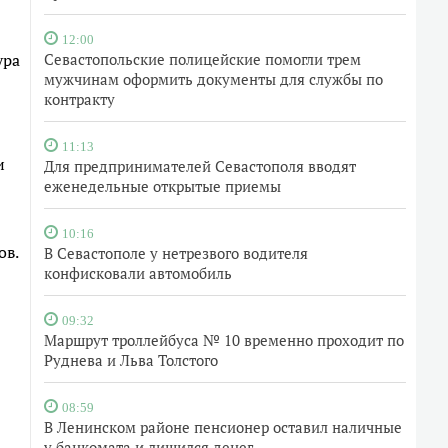
12:00
ура
Севастопольские полицейские помогли трем
мужчинам оформить документы для службы по
контракту
11:13
и
Для предпринимателей Севастополя вводят
еженедельные открытые приемы
10:16
ов.
В Севастополе у нетрезвого водителя
конфисковали автомобиль
09:32
Маршрут троллейбуса № 10 временно проходит по
Руднева и Льва Толстого
08:59
В Ленинском районе пенсионер оставил наличные
у банкомата и лишился денег