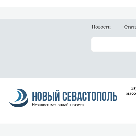
Новости
Стат
За
масс