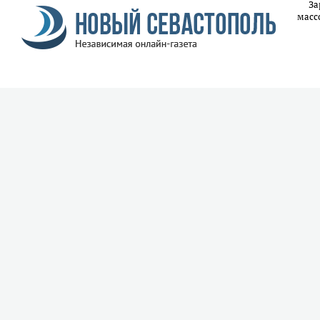
За
масс