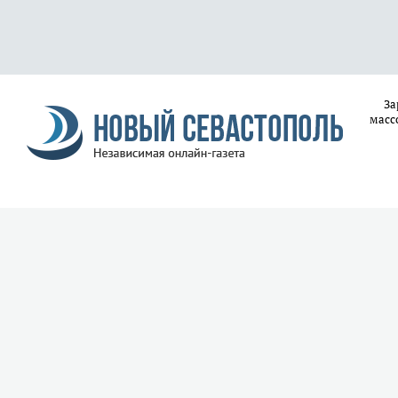
За
масс