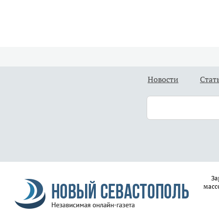
Новости
Стат
За
масс