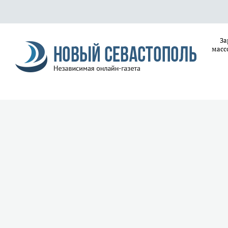
За
масс