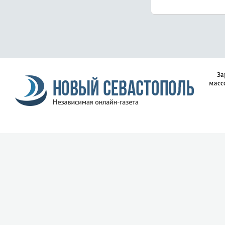
За
масс