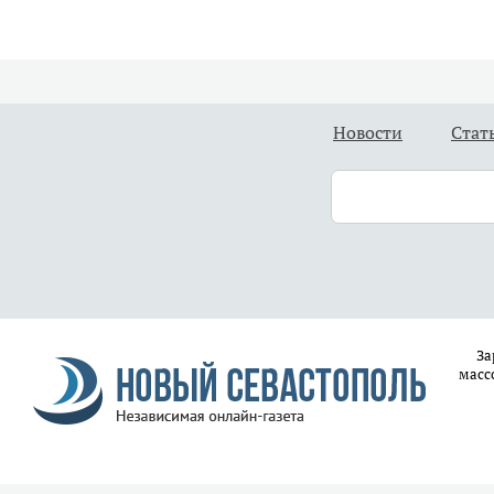
Новости
Стат
За
масс