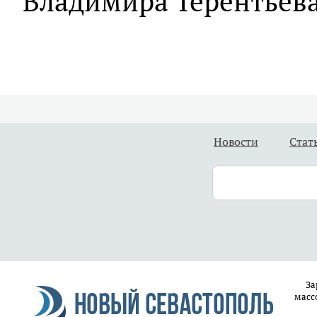
Владимира Терентьева
Новости
Стат
За
масс