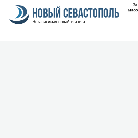
За
масс