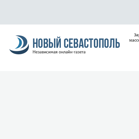
За
масс