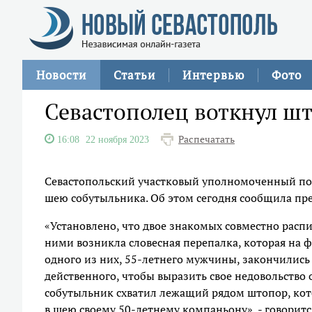
Новости
Статьи
Интервью
Фото
Севастополец воткнул ш
Распечатать
16:08
22 ноября 2023
Севастопольский участковый уполномоченный по
шею собутыльника. Об этом сегодня сообщила пр
«Установлено, что двое знакомых совместно расп
ними возникла словесная перепалка, которая на ф
одного из них, 55-летнего мужчины, закончились
действенного, чтобы выразить свое недовольство 
собутыльник схватил лежащий рядом штопор, кот
в шею своему 50-летнему компаньону», - говоритс