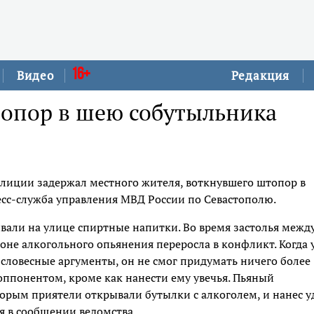
16+
Видео
Редакция
топор в шею собутыльника
лиции задержал местного жителя, воткнувшего штопор в
есс-служба управления МВД России по Севастополю.
ивали на улице спиртные напитки. Во время застолья межд
оне алкогольного опьянения переросла в конфликт. Когда 
 словесные аргументы, он не смог придумать ничего более
оппонентом, кроме как нанести ему увечья. Пьяный
орым приятели открывали бутылки с алкоголем, и нанес у
я в сообщении ведомства.