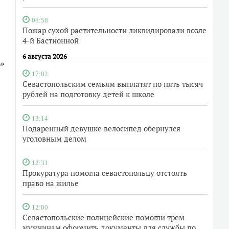
08:58
Пожар сухой растительности ликвидировали возле
4-й Бастионной
6 августа 2026
в»
17:02
Севастопольским семьям выплатят по пять тысяч
рублей на подготовку детей к школе
13:14
Подаренный девушке велосипед обернулся
уголовным делом
12:31
Прокуратура помогла севастопольцу отстоять
право на жилье
12:00
Севастопольские полицейские помогли трем
мужчинам оформить документы для службы по