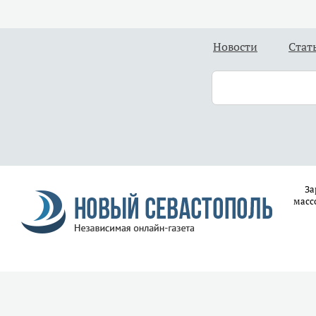
Новости
Стат
За
масс