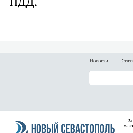
ПДД.
Новости
Стат
За
масс