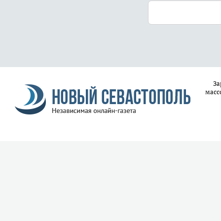
За
масс