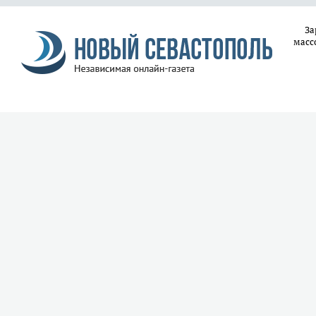
За
масс