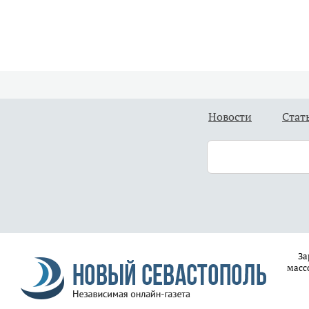
Новости
Стат
За
масс