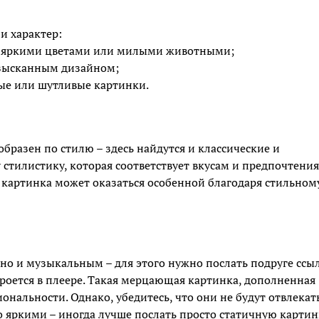
и характер:
 с яркими цветами или милыми животными;
изысканным дизайном;
ые или шутливые картинки.
разен по стилю – здесь найдутся и классические и
 стилистику, которая соответствует вкусам и предпочтени
я картинка может оказаться особенной благодаря стильном
но и музыкальным – для этого нужно послать подруге ссы
кроется в плеере. Такая мерцающая картинка, дополненная
нальности. Однако, убедитесь, что они не будут отвлекат
о яркими – иногда лучше послать просто статичную картин