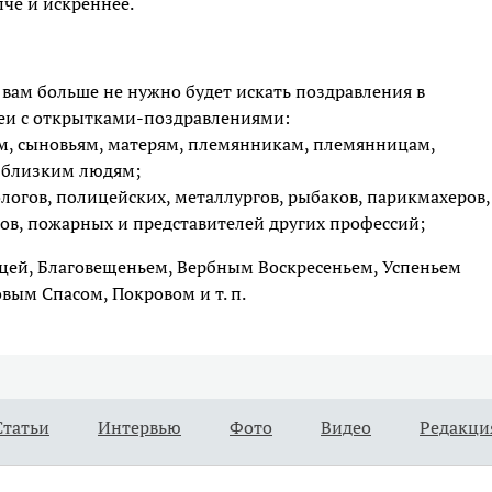
че и искреннее.
а вам больше не нужно будет искать поздравления в
реи с открытками-поздравлениями:
м, сыновьям, матерям, племянникам, племянницам,
 близким людям;
огов, полицейских, металлургов, рыбаков, парикмахеров,
ов, пожарных и представителей других профессий;
ицей, Благовещеньем, Вербным Воскресеньем, Успеньем
ым Спасом, Покровом и т. п.
Статьи
Интервью
Фото
Видео
Редакци