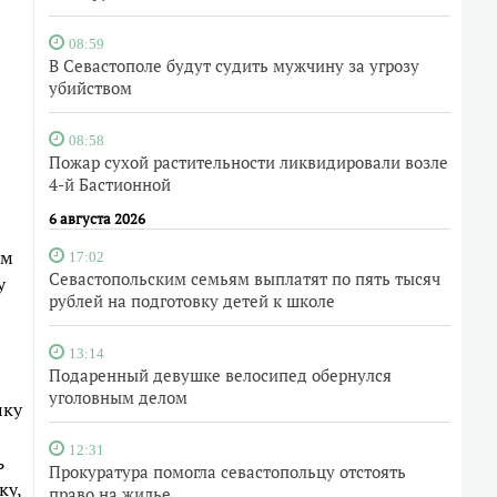
08:59
В Севастополе будут судить мужчину за угрозу
убийством
08:58
Пожар сухой растительности ликвидировали возле
4-й Бастионной
6 августа 2026
ям
17:02
Севастопольским семьям выплатят по пять тысяч
у
рублей на подготовку детей к школе
13:14
Подаренный девушке велосипед обернулся
уголовным делом
лку
12:31
ь
Прокуратура помогла севастопольцу отстоять
ку,
право на жилье