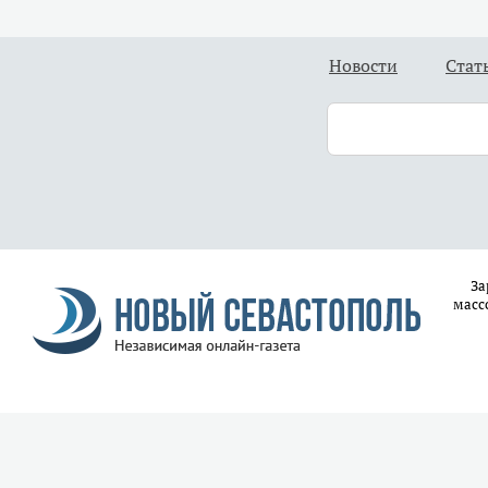
Новости
Стат
За
масс