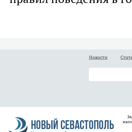
Новости
Стат
За
масс