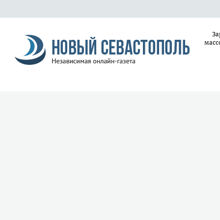
За
масс