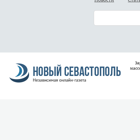
За
масс