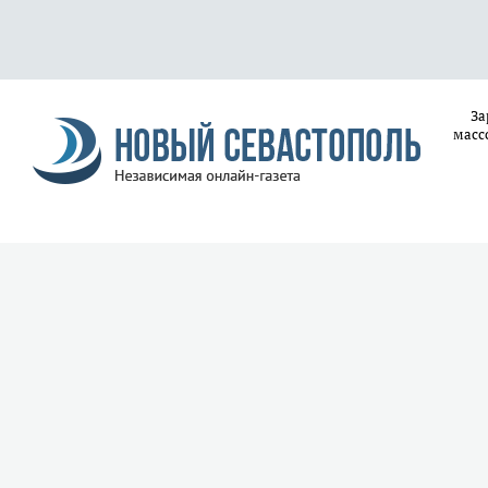
За
масс