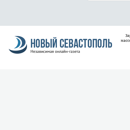
За
масс