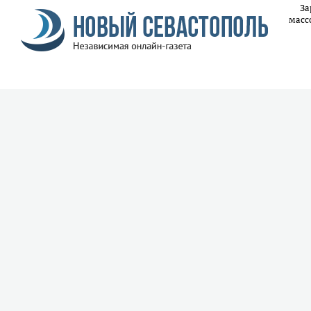
За
масс