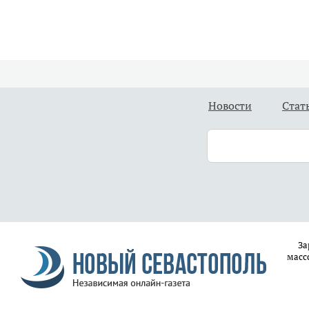
Новости
Стат
За
масс