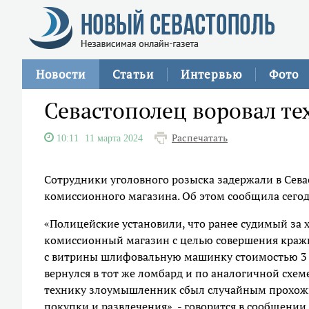
Новости
Статьи
Интервью
Фото
Севастополец воровал те
Распечатать
10:11
11 марта 2024
Сотрудники уголовного розыска задержали в Сева
комиссионного магазина. Об этом сообщила сегод
«Полицейские установили, что ранее судимый за
комиссионный магазин с целью совершения кражи.
с витрины шлифовальную машинку стоимостью 3 т
вернулся в тот же ломбард и по аналогичной схе
технику злоумышленник сбыл случайным прохожи
покупки и развлечения», - говорится в сообщении