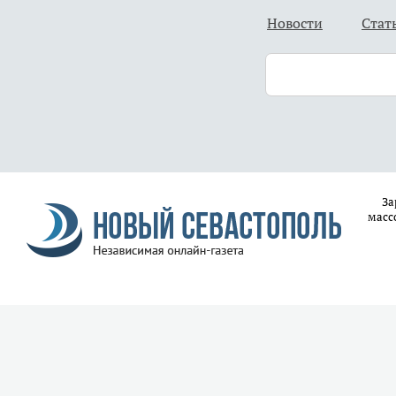
Новости
Стат
За
масс