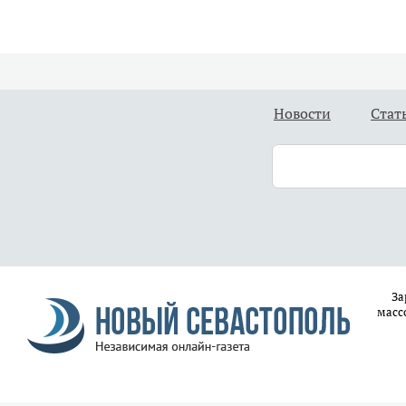
Новости
Стат
За
масс