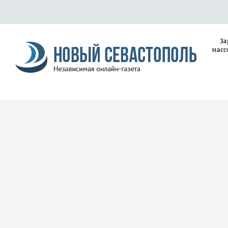
За
масс