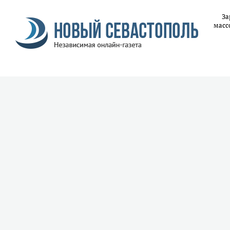
За
масс