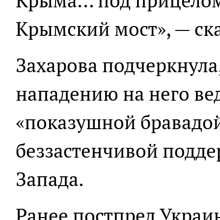
Крыма... под прицело
Крымский мост», — ска
Захарова подчеркнула,
нападению на него вед
«показушной бравадой
беззастенчивой подде
Запада.
Ранее постпред Украи