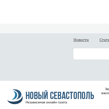
Новости
Стат
За
масс