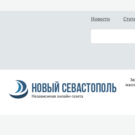
Новости
Стат
За
масс